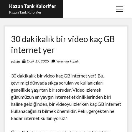
Kazan Tank Kalorifer
menüy
Kazan Tank Kalorifer
aç
Igtv Beğeni Çoğaltma
30 dakikalık bir video kaç GB
Liste
internet yer
Sayfa Listesi
Spotify Dinlenme Yükseltme Hilesi
Ocak 17, 2025
Yorumlar kapalı
admin
Spotify Takipçi Hilesi Şifresiz
30 dakikalık bir video kaç GB internet yer? Bu,
Twitter Gizli Hesap Yorumları
çevrimiçi dünyada sıkça sorulan ve kullanıcıları
genellikle şaşırtan bir sorudur. Video izlemek
günümüzün en yaygın internet etkinliklerinden biri
haline geldiğinden, bir videoyu izlerken kaç GB internet
kullanacağınızı bilmek önemlidir. Peki, gerçekten ne
kadar internet kullanıyoruz?