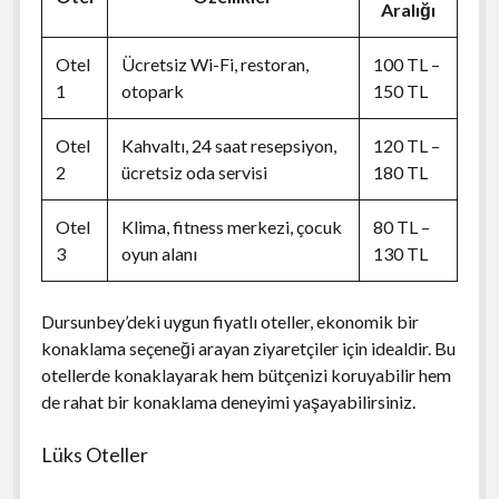
Aralığı
Otel
Ücretsiz Wi-Fi, restoran,
100 TL –
1
otopark
150 TL
Otel
Kahvaltı, 24 saat resepsiyon,
120 TL –
2
ücretsiz oda servisi
180 TL
Otel
Klima, fitness merkezi, çocuk
80 TL –
3
oyun alanı
130 TL
Dursunbey’deki uygun fiyatlı oteller, ekonomik bir
konaklama seçeneği arayan ziyaretçiler için idealdir. Bu
otellerde konaklayarak hem bütçenizi koruyabilir hem
de rahat bir konaklama deneyimi yaşayabilirsiniz.
Lüks Oteller