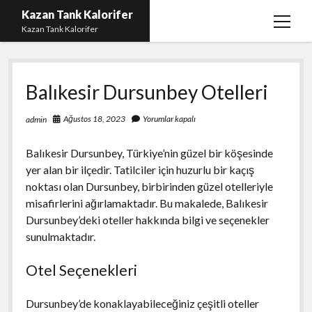
Kazan Tank Kalorifer
menüy
Kazan Tank Kalorifer
aç
Igtv Beğeni Çoğaltma
Balıkesir Dursunbey Otelleri
Liste
Sayfa Listesi
Ağustos 18, 2023
Yorumlar kapalı
admin
Spotify Dinlenme Yükseltme Hilesi
Balıkesir Dursunbey, Türkiye’nin güzel bir köşesinde
Spotify Takipçi Hilesi Şifresiz
yer alan bir ilçedir. Tatilciler için huzurlu bir kaçış
noktası olan Dursunbey, birbirinden güzel otelleriyle
Twitter Gizli Hesap Yorumları
misafirlerini ağırlamaktadır. Bu makalede, Balıkesir
Dursunbey’deki oteller hakkında bilgi ve seçenekler
sunulmaktadır.
Otel Seçenekleri
Dursunbey’de konaklayabileceğiniz çeşitli oteller