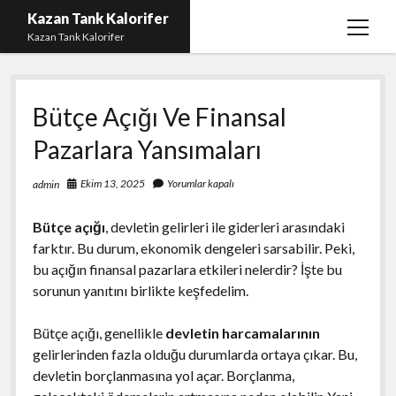
Kazan Tank Kalorifer
menüy
Kazan Tank Kalorifer
aç
Igtv Beğeni Çoğaltma
Bütçe Açığı Ve Finansal
Liste
Pazarlara Yansımaları
Sayfa Listesi
Spotify Dinlenme Yükseltme Hilesi
Ekim 13, 2025
Yorumlar kapalı
admin
Spotify Takipçi Hilesi Şifresiz
Bütçe açığı
, devletin gelirleri ile giderleri arasındaki
Twitter Gizli Hesap Yorumları
farktır. Bu durum, ekonomik dengeleri sarsabilir. Peki,
bu açığın finansal pazarlara etkileri nelerdir? İşte bu
sorunun yanıtını birlikte keşfedelim.
Bütçe açığı, genellikle
devletin harcamalarının
gelirlerinden fazla olduğu durumlarda ortaya çıkar. Bu,
devletin borçlanmasına yol açar. Borçlanma,