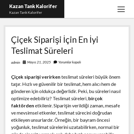
Kazan Tank Kalorifer
menüy
Kazan Tank Kalorifer
aç
Igtv Beğeni Çoğaltma
Çiçek Siparişi İçin En İyi
Liste
Teslimat Süreleri
Sayfa Listesi
Spotify Dinlenme Yükseltme Hilesi
Mayıs 21, 2025
Yorumlar kapalı
admin
Spotify Takipçi Hilesi Şifresiz
Çiçek siparişi verirken
teslimat süreleri büyük önem
Twitter Gizli Hesap Yorumları
taşır. Hızlı ve güvenilir bir teslimat, hem alıcı hem de
gönderen için oldukça değerlidir. Peki, bu süreleri nasıl
optimize edebiliriz? Teslimat süreleri,
birçok
faktörden
etkilenir. Siparişin verildiği zaman, mesafe
ve mevsimsel etkenler, teslimat sürecini doğrudan
etkileyen unsurlardır. Örneğin, bir bayram öncesi
yoğunluk, teslimat sürelerini uzatabilirken, normal bir