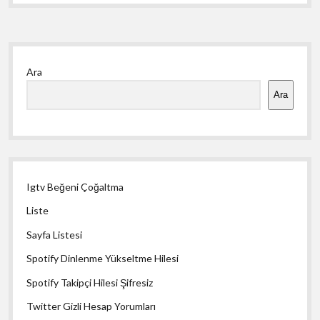
Yan
Ara
Menü
Ara
Igtv Beğeni Çoğaltma
Liste
Sayfa Listesi
Spotify Dinlenme Yükseltme Hilesi
Spotify Takipçi Hilesi Şifresiz
Twitter Gizli Hesap Yorumları