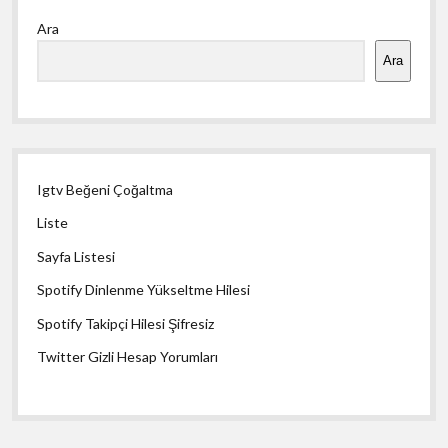
Yan
Ara
Menü
Ara
Igtv Beğeni Çoğaltma
Liste
Sayfa Listesi
Spotify Dinlenme Yükseltme Hilesi
Spotify Takipçi Hilesi Şifresiz
Twitter Gizli Hesap Yorumları