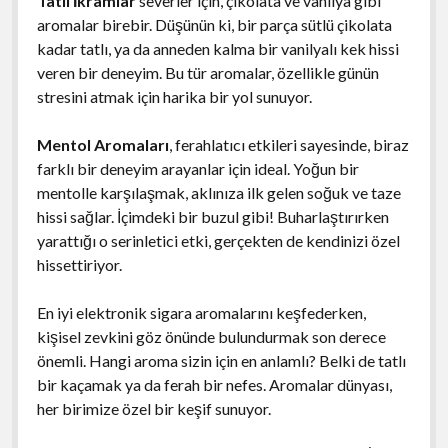
Tatlı İkramlar
severler için, çikolata ve vanilya gibi
aromalar birebir. Düşünün ki, bir parça sütlü çikolata
kadar tatlı, ya da anneden kalma bir vanilyalı kek hissi
veren bir deneyim. Bu tür aromalar, özellikle günün
stresini atmak için harika bir yol sunuyor.
Mentol Aromaları
, ferahlatıcı etkileri sayesinde, biraz
farklı bir deneyim arayanlar için ideal. Yoğun bir
mentolle karşılaşmak, aklınıza ilk gelen soğuk ve taze
hissi sağlar. İçimdeki bir buzul gibi! Buharlaştırırken
yarattığı o serinletici etki, gerçekten de kendinizi özel
hissettiriyor.
En iyi elektronik sigara aromalarını keşfederken,
kişisel zevkini göz önünde bulundurmak son derece
önemli. Hangi aroma sizin için en anlamlı? Belki de tatlı
bir kaçamak ya da ferah bir nefes. Aromalar dünyası,
her birimize özel bir keşif sunuyor.