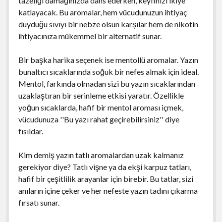
tazeliği damağınızda dans ederken, keyfinizi ikiye
katlayacak. Bu aromalar, hem vücudunuzun ihtiyaç
duyduğu sıvıyı bir nebze olsun karşılar hem de nikotin
ihtiyacınıza mükemmel bir alternatif sunar.
Bir başka harika seçenek ise mentollü aromalar. Yazın
bunaltıcı sıcaklarında soğuk bir nefes almak için ideal.
Mentol, farkında olmadan sizi bu yazın sıcaklarından
uzaklaştıran bir serinleme etkisi yaratır. Özellikle
yoğun sıcaklarda, hafif bir mentol aroması içmek,
vücudunuza ''Bu yazı rahat geçirebilirsiniz'' diye
fısıldar.
Kim demiş yazın tatlı aromalardan uzak kalmanız
gerekiyor diye? Tatlı vişne ya da ekşi karpuz tatları,
hafif bir çeşitlilik arayanlar için birebir. Bu tatlar, sizi
anıların içine çeker ve her nefeste yazın tadını çıkarma
fırsatı sunar.