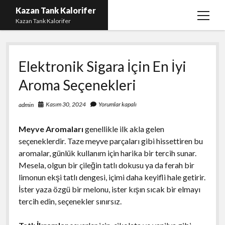
Kazan Tank Kalorifer
menüy
Kazan Tank Kalorifer
aç
Igtv Beğeni Çoğaltma
Elektronik Sigara İçin En İyi
Liste
Aroma Seçenekleri
Sayfa Listesi
Spotify Dinlenme Yükseltme Hilesi
Kasım 30, 2024
Yorumlar kapalı
admin
Spotify Takipçi Hilesi Şifresiz
Meyve Aromaları
genellikle ilk akla gelen
Twitter Gizli Hesap Yorumları
seçeneklerdir. Taze meyve parçaları gibi hissettiren bu
aromalar, günlük kullanım için harika bir tercih sunar.
Mesela, olgun bir çileğin tatlı dokusu ya da ferah bir
limonun ekşi tatlı dengesi, içimi daha keyifli hale getirir.
İster yaza özgü bir melonu, ister kışın sıcak bir elmayı
tercih edin, seçenekler sınırsız.