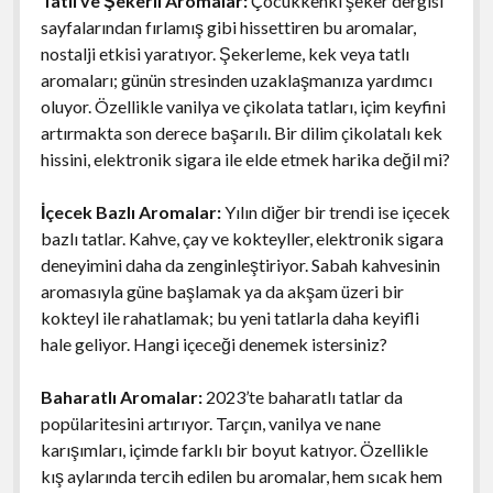
Tatlı ve Şekerli Aromalar:
Çocukkenki şeker dergisi
sayfalarından fırlamış gibi hissettiren bu aromalar,
nostalji etkisi yaratıyor. Şekerleme, kek veya tatlı
aromaları; günün stresinden uzaklaşmanıza yardımcı
oluyor. Özellikle vanilya ve çikolata tatları, içim keyfini
artırmakta son derece başarılı. Bir dilim çikolatalı kek
hissini, elektronik sigara ile elde etmek harika değil mi?
İçecek Bazlı Aromalar:
Yılın diğer bir trendi ise içecek
bazlı tatlar. Kahve, çay ve kokteyller, elektronik sigara
deneyimini daha da zenginleştiriyor. Sabah kahvesinin
aromasıyla güne başlamak ya da akşam üzeri bir
kokteyl ile rahatlamak; bu yeni tatlarla daha keyifli
hale geliyor. Hangi içeceği denemek istersiniz?
Baharatlı Aromalar:
2023’te baharatlı tatlar da
popülaritesini artırıyor. Tarçın, vanilya ve nane
karışımları, içimde farklı bir boyut katıyor. Özellikle
kış aylarında tercih edilen bu aromalar, hem sıcak hem