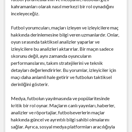
kahramanları olarak nasıl merkezi bir rol oynadığını
inceleyeceğiz.
Futbol yorumcuları, maçları izleyen ve izleyicilere maç
hakkında derinlemesine bilgi veren uzmanlardır. Onlar,
oyun sırasında taktiksel analizler yaparlar ve
izleyicilere bu analizleri aktarırlar. Bir maçın sadece
skorunu değil, aynı zamanda oyuncuların
performanslarını, takım stratejilerini ve teknik
detayları değerlendirirler. Bu yorumlar, izleyiciler için
maçı daha anlamli hale getirir ve futbolun taktiksel
derinliğini gösterir.
Medya, futbolun yayılmasında ve popülaritesinde
kritik bir rol oynar. Maçların canlı yayınları, haberler,
analizler ve röportajlar, futbolseverlerin maçlar
hakkında güncel ve ayrıntılı bilgi sahibi olmalarını
sağlar. Ayrıca, sosyal medya platformları aracılığıyla