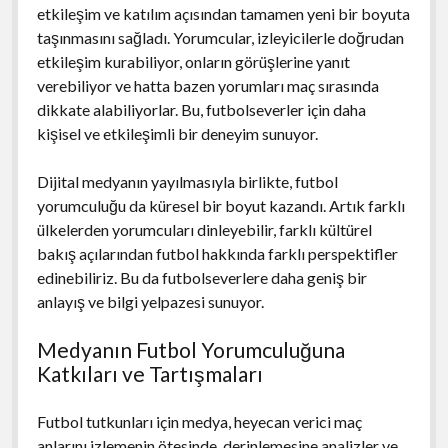
etkileşim ve katılım açısından tamamen yeni bir boyuta
taşınmasını sağladı. Yorumcular, izleyicilerle doğrudan
etkileşim kurabiliyor, onların görüşlerine yanıt
verebiliyor ve hatta bazen yorumları maç sırasında
dikkate alabiliyorlar. Bu, futbolseverler için daha
kişisel ve etkileşimli bir deneyim sunuyor.
Dijital medyanın yayılmasıyla birlikte, futbol
yorumculuğu da küresel bir boyut kazandı. Artık farklı
ülkelerden yorumcuları dinleyebilir, farklı kültürel
bakış açılarından futbol hakkında farklı perspektifler
edinebiliriz. Bu da futbolseverlere daha geniş bir
anlayış ve bilgi yelpazesi sunuyor.
Medyanın Futbol Yorumculuğuna
Katkıları ve Tartışmaları
Futbol tutkunları için medya, heyecan verici maç
anlarını izlemenin ötesinde, derinlemesine analizler ve