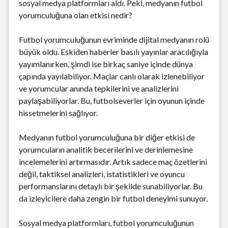
sosyal medya platformları aldı. Peki, medyanın futbol
yorumculuğuna olan etkisi nedir?
Futbol yorumculuğunun evriminde dijital medyanın rolü
büyük oldu. Eskiden haberler basılı yayınlar aracılığıyla
yayımlanırken, şimdi ise birkaç saniye içinde dünya
çapında yayılabiliyor. Maçlar canlı olarak izlenebiliyor
ve yorumcular anında tepkilerini ve analizlerini
paylaşabiliyorlar. Bu, futbolseverler için oyunun içinde
hissetmelerini sağlıyor.
Medyanın futbol yorumculuğuna bir diğer etkisi de
yorumcuların analitik becerilerini ve derinlemesine
incelemelerini artırmasıdır. Artık sadece maç özetlerini
değil, taktiksel analizleri, istatistikleri ve oyuncu
performanslarını detaylı bir şekilde sunabiliyorlar. Bu
da izleyicilere daha zengin bir futbol deneyimi sunuyor.
Sosyal medya platformları, futbol yorumculuğunun