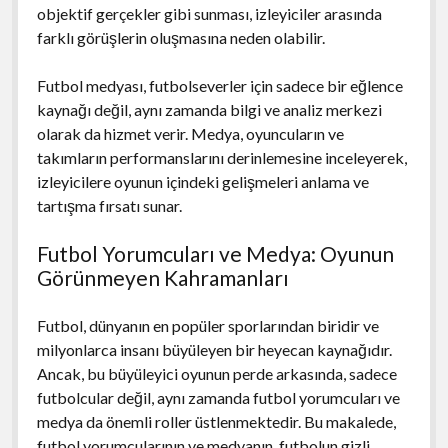
objektif gerçekler gibi sunması, izleyiciler arasında
farklı görüşlerin oluşmasına neden olabilir.
Futbol medyası, futbolseverler için sadece bir eğlence
kaynağı değil, aynı zamanda bilgi ve analiz merkezi
olarak da hizmet verir. Medya, oyuncuların ve
takımların performanslarını derinlemesine inceleyerek,
izleyicilere oyunun içindeki gelişmeleri anlama ve
tartışma fırsatı sunar.
Futbol Yorumcuları ve Medya: Oyunun
Görünmeyen Kahramanları
Futbol, dünyanın en popüler sporlarından biridir ve
milyonlarca insanı büyüleyen bir heyecan kaynağıdır.
Ancak, bu büyüleyici oyunun perde arkasında, sadece
futbolcular değil, aynı zamanda futbol yorumcuları ve
medya da önemli roller üstlenmektedir. Bu makalede,
futbol yorumcularının ve medyanın, futbolun gizli