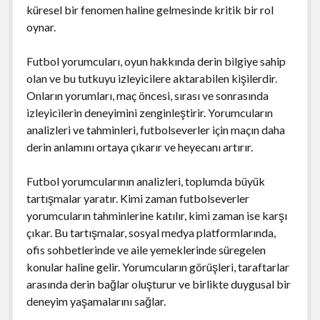
küresel bir fenomen haline gelmesinde kritik bir rol
oynar.
Futbol yorumcuları, oyun hakkında derin bilgiye sahip
olan ve bu tutkuyu izleyicilere aktarabilen kişilerdir.
Onların yorumları, maç öncesi, sırası ve sonrasında
izleyicilerin deneyimini zenginleştirir. Yorumcuların
analizleri ve tahminleri, futbolseverler için maçın daha
derin anlamını ortaya çıkarır ve heyecanı artırır.
Futbol yorumcularının analizleri, toplumda büyük
tartışmalar yaratır. Kimi zaman futbolseverler
yorumcuların tahminlerine katılır, kimi zaman ise karşı
çıkar. Bu tartışmalar, sosyal medya platformlarında,
ofis sohbetlerinde ve aile yemeklerinde süregelen
konular haline gelir. Yorumcuların görüşleri, taraftarlar
arasında derin bağlar oluşturur ve birlikte duygusal bir
deneyim yaşamalarını sağlar.