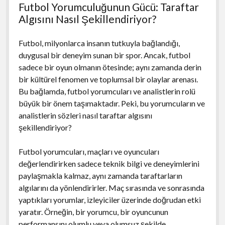
Futbol Yorumculuğunun Gücü: Taraftar
Algısını Nasıl Şekillendiriyor?
Futbol, milyonlarca insanın tutkuyla bağlandığı,
duygusal bir deneyim sunan bir spor. Ancak, futbol
sadece bir oyun olmanın ötesinde; aynı zamanda derin
bir kültürel fenomen ve toplumsal bir olaylar arenası.
Bu bağlamda, futbol yorumcuları ve analistlerin rolü
büyük bir önem taşımaktadır. Peki, bu yorumcuların ve
analistlerin sözleri nasıl taraftar algısını
şekillendiriyor?
Futbol yorumcuları, maçları ve oyuncuları
değerlendirirken sadece teknik bilgi ve deneyimlerini
paylaşmakla kalmaz, aynı zamanda taraftarların
algılarını da yönlendirirler. Maç sırasında ve sonrasında
yaptıkları yorumlar, izleyiciler üzerinde doğrudan etki
yaratır. Örneğin, bir yorumcu, bir oyuncunun
performansını olumlu veya olumsuz şekilde