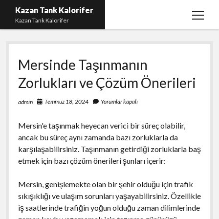
Kazan Tank Kalorifer
menüy
Kazan Tank Kalorifer
aç
Igtv Beğeni Çoğaltma
Mersinde Taşınmanın
Liste
Zorlukları ve Çözüm Önerileri
Sayfa Listesi
Spotify Dinlenme Yükseltme Hilesi
Temmuz 18, 2024
Yorumlar kapalı
admin
Spotify Takipçi Hilesi Şifresiz
Mersin'e taşınmak heyecan verici bir süreç olabilir,
Twitter Gizli Hesap Yorumları
ancak bu süreç aynı zamanda bazı zorluklarla da
karşılaşabilirsiniz. Taşınmanın getirdiği zorluklarla baş
etmek için bazı çözüm önerileri şunları içerir:
Mersin, genişlemekte olan bir şehir olduğu için trafik
sıkışıklığı ve ulaşım sorunları yaşayabilirsiniz. Özellikle
iş saatlerinde trafiğin yoğun olduğu zaman dilimlerinde