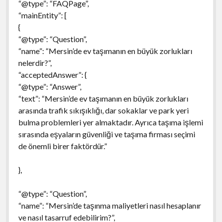
“@type”: “FAQPage”,
“mainEntity”: [
{
“@type”: “Question”,
“name”: “Mersin’de ev taşımanın en büyük zorlukları
nelerdir?”,
“acceptedAnswer”: {
“@type”: “Answer”,
“text”: “Mersin’de ev taşımanın en büyük zorlukları
arasında trafik sıkışıklığı, dar sokaklar ve park yeri
bulma problemleri yer almaktadır. Ayrıca taşıma işlemi
sırasında eşyaların güvenliği ve taşıma firması seçimi
de önemli birer faktördür.”
},
“@type”: “Question”,
“name”: “Mersin’de taşınma maliyetleri nasıl hesaplanır
ve nasıl tasarruf edebilirim?”,