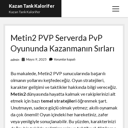
Kazan Tank Kalorifer
menüy
Kazan Tank Kalorifer
aç
Igtv Beğeni Çoğaltma
Metin2 PVP Serverda PvP
Liste
Oyununda Kazanmanın Sırları
Sayfa Listesi
Spotify Dinlenme Yükseltme Hilesi
Mayıs 9, 2025
Yorumlar kapalı
admin
Spotify Takipçi Hilesi Şifresiz
Bu makalede, Metin2 PVP sunucularında başarılı
Twitter Gizli Hesap Yorumları
olmanın yollarını keşfedeceğiz. Oyun stratejileri,
karakter gelişimi ve taktikler hakkında bilgi vereceğiz.
Metin2
dünyasında hayatta kalmak ve rakiplerinizi alt
etmek için bazı
temel stratejileri
öğrenmek şart.
Unutmayın, sadece güçlü olmak yetmez; akıllı oynamak
da çok önemli! Oyun içindeki her hareketiniz, zafer
veya yenilgiyle sonuçlanabilir. Bu yüzden, karakterinizi