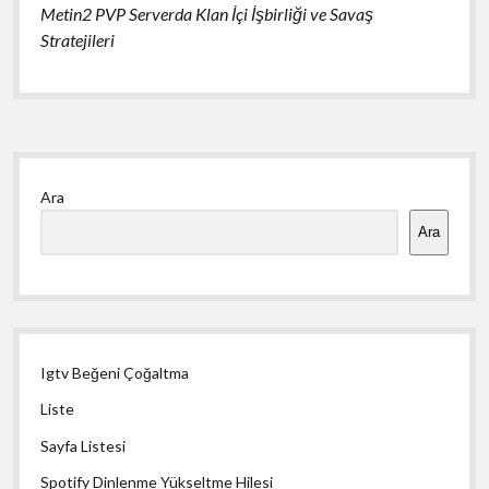
Metin2 PVP Serverda Klan İçi İşbirliği ve Savaş
Stratejileri
Yan
Ara
Menü
Ara
Igtv Beğeni Çoğaltma
Liste
Sayfa Listesi
Spotify Dinlenme Yükseltme Hilesi