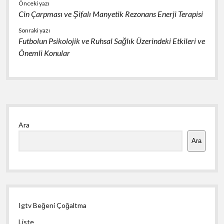
Önceki yazı
Cin Çarpması ve Şifalı Manyetik Rezonans Enerji Terapisi
Sonraki yazı
Futbolun Psikolojik ve Ruhsal Sağlık Üzerindeki Etkileri ve
Önemli Konular
Yan
Ara
Menü
Ara
Igtv Beğeni Çoğaltma
Liste