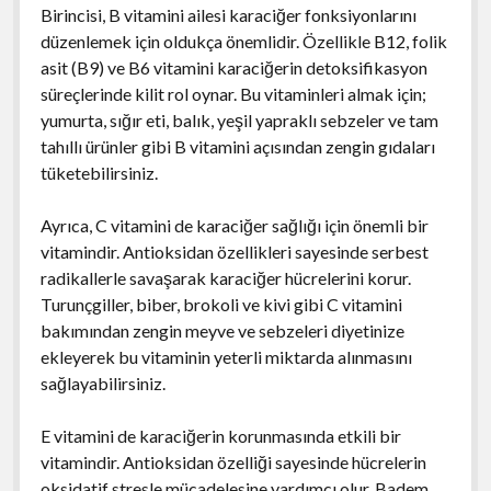
Birincisi, B vitamini ailesi karaciğer fonksiyonlarını
düzenlemek için oldukça önemlidir. Özellikle B12, folik
asit (B9) ve B6 vitamini karaciğerin detoksifikasyon
süreçlerinde kilit rol oynar. Bu vitaminleri almak için;
yumurta, sığır eti, balık, yeşil yapraklı sebzeler ve tam
tahıllı ürünler gibi B vitamini açısından zengin gıdaları
tüketebilirsiniz.
Ayrıca, C vitamini de karaciğer sağlığı için önemli bir
vitamindir. Antioksidan özellikleri sayesinde serbest
radikallerle savaşarak karaciğer hücrelerini korur.
Turunçgiller, biber, brokoli ve kivi gibi C vitamini
bakımından zengin meyve ve sebzeleri diyetinize
ekleyerek bu vitaminin yeterli miktarda alınmasını
sağlayabilirsiniz.
E vitamini de karaciğerin korunmasında etkili bir
vitamindir. Antioksidan özelliği sayesinde hücrelerin
oksidatif stresle mücadelesine yardımcı olur. Badem,