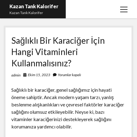
Kazan Tank Kalorifer
menüy
Kazan Tank Kalorifer
aç
Igtv Beğeni Çoğaltma
Sağlıklı Bir Karaciğer İçin
Liste
Hangi Vitaminleri
Sayfa Listesi
Kullanmalısınız?
Spotify Dinlenme Yükseltme Hilesi
Spotify Takipçi Hilesi Şifresiz
Ekim 15, 2023
Yorumlar kapalı
admin
Twitter Gizli Hesap Yorumları
Sağlıklı bir karaciğer, genel sağlığımız için hayati
öneme sahiptir. Ancak modern yaşam tarzı, yanlış
beslenme alışkanlıkları ve çevresel faktörler karaciğer
sağlığını olumsuz etkileyebilir. Neyse ki, bazı
vitaminler karaciğerinizi destekleyerek sağlığını
korumanıza yardımcı olabilir.