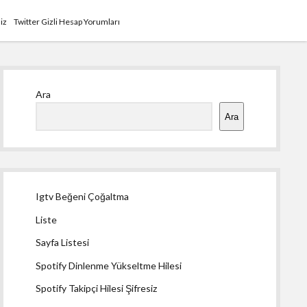
siz
Twitter Gizli Hesap Yorumları
Yan
Ara
Menü
Ara
Igtv Beğeni Çoğaltma
Liste
Sayfa Listesi
Spotify Dinlenme Yükseltme Hilesi
Spotify Takipçi Hilesi Şifresiz