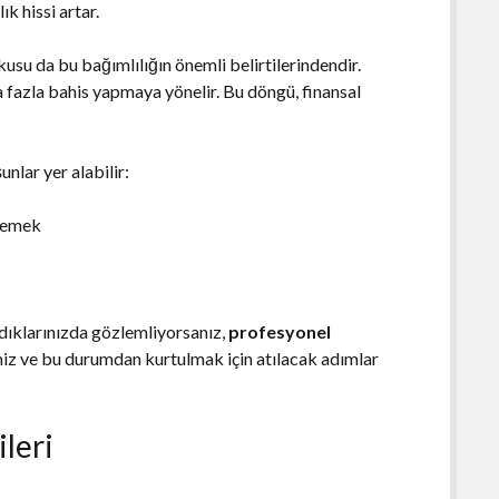
ık hissi artar.
su da bu bağımlılığın önemli belirtilerindendir.
 fazla bahis yapmaya yönelir. Bu döngü, finansal
unlar yer alabilir:
tmemek
ıdıklarınızda gözlemliyorsanız,
profesyonel
niz ve bu durumdan kurtulmak için atılacak adımlar
ileri