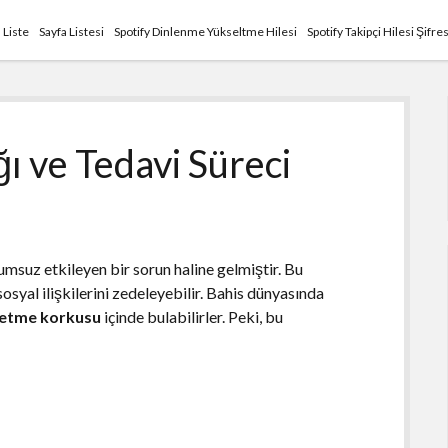
Liste
Sayfa Listesi
Spotify Dinlenme Yükseltme Hilesi
Spotify Takipçi Hilesi Şifre
ğı ve Tedavi Süreci
umsuz etkileyen bir sorun haline gelmiştir. Bu
 sosyal ilişkilerini zedeleyebilir. Bahis dünyasında
etme korkusu
içinde bulabilirler. Peki, bu