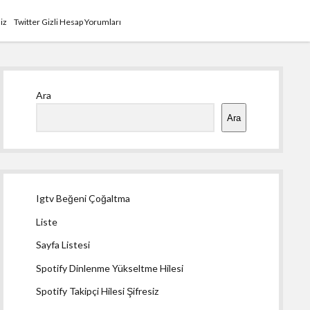
siz
Twitter Gizli Hesap Yorumları
Yan
Ara
Menü
Ara
Igtv Beğeni Çoğaltma
Liste
Sayfa Listesi
Spotify Dinlenme Yükseltme Hilesi
Spotify Takipçi Hilesi Şifresiz