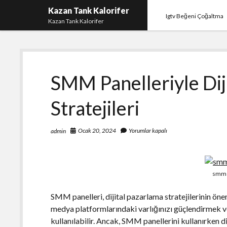
Kazan Tank Kalorifer
Igtv Beğeni Çoğaltma
Kazan Tank Kalorifer
SMM Panelleriyle Dij
Stratejileri
Ocak 20, 2024
Yorumlar kapalı
admin
smm 
SMM panelleri, dijital pazarlama stratejilerinin önem
medya platformlarındaki varlığınızı güçlendirmek ve
kullanılabilir. Ancak, SMM panellerini kullanırken d