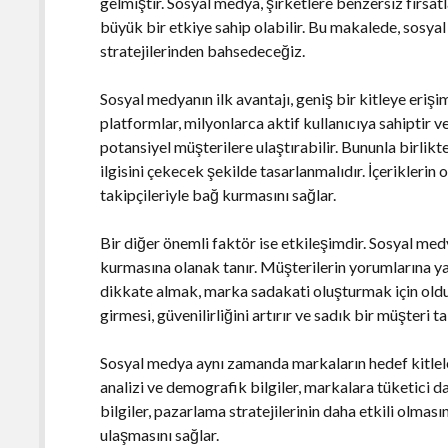
gelmiştir. Sosyal medya, şirketlere benzersiz fırsatla
büyük bir etkiye sahip olabilir. Bu makalede, sosy
stratejilerinden bahsedeceğiz.
Sosyal medyanın ilk avantajı, geniş bir kitleye eriş
platformlar, milyonlarca aktif kullanıcıya sahiptir 
potansiyel müşterilere ulaştırabilir. Bununla birlikte
ilgisini çekecek şekilde tasarlanmalıdır. İçeriklerin o
takipçileriyle bağ kurmasını sağlar.
Bir diğer önemli faktör ise etkileşimdir. Sosyal med
kurmasına olanak tanır. Müşterilerin yorumlarına ya
dikkate almak, marka sadakati oluşturmak için oldu
girmesi, güvenilirliğini artırır ve sadık bir müşteri 
Sosyal medya aynı zamanda markaların hedef kitleleri
analizi ve demografik bilgiler, markalara tüketici da
bilgiler, pazarlama stratejilerinin daha etkili olmas
ulaşmasını sağlar.