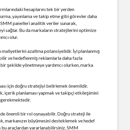
formlarındaki hesaplarını tek bir yerden
şturma, yayınlama ve takip etme gibi görevler daha
a, SMM panelleri analitik veriler sunarak,
i sağlar. Bu da markaların stratejilerini optimize
ımcı olur.
maliyetlerini azaltma potansiyelidir. İyi planlanmış
abilir ve hedeflenmiş reklamlarla daha fazla
li bir şekilde yönetmeye yardımcı olurken, marka
sı için doğru stratejiyi belirlemek önemlidir.
ak, içerik planlaması yapmak ve takipçi etkileşimini
 gerekmektedir.
e önemli bir rol oynayabilir. Doğru strateji ile
mek, markanızın büyümesini desteklemek ve hedef
in bu araçlardan yararlanabilirsiniz. SMM