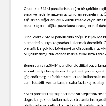
Öncelikle, SMM panellerinin doğru bir şekilde seçilm
sunar ve hedeflerinize en uygun olanı seçmelisiniz.
sağlarken, diğerleri içerik oluşturma ve yayınlama 
paneli seçerek, dijital pazarlama stratejilerinizi daha 
İkinci olarak, SMM panellerinin doğru bir şekilde 
hizmetleri aşırıya kaçmadan kullanmak önemlidir. Ör
organik bir şekilde büyümeyi tercih etmelisiniz. Aks
oluşturmanız, uzun vadede marka itibarınıza zarar v
Bunun yanı sıra, SMM panelleriyle dijital pazarlama 
sosyal medya hesaplarınızı büyütmek yerine, içerik o
güçlendirme gibi farklı stratejileri de kullanmalısınız
canlı tutabilir ve markanızın daha fazla kişiye ulaşm
SMM panelleri dijital pazarlama stratejilerinizde ön
doğru bir şekilde kullanmak ve stratejilerinizi çeş
platformlarında etkili bir varlık oluşturabilir, hedef 