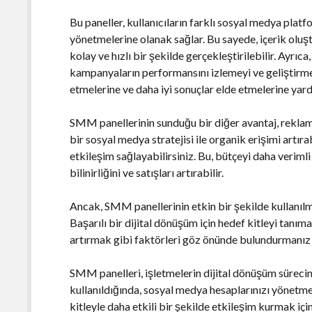
Bu paneller, kullanıcıların farklı sosyal medya plat
yönetmelerine olanak sağlar. Bu sayede, içerik olu
kolay ve hızlı bir şekilde gerçekleştirilebilir. Ayrıc
kampanyaların performansını izlemeyi ve geliştirmey
etmelerine ve daha iyi sonuçlar elde etmelerine yard
SMM panellerinin sunduğu bir diğer avantaj, reklam 
bir sosyal medya stratejisi ile organik erişimi artır
etkileşim sağlayabilirsiniz. Bu, bütçeyi daha verim
bilinirliğini ve satışları artırabilir.
Ancak, SMM panellerinin etkin bir şekilde kullanılma
Başarılı bir dijital dönüşüm için hedef kitleyi tanım
artırmak gibi faktörleri göz önünde bulundurmanız
SMM panelleri, işletmelerin dijital dönüşüm sürecind
kullanıldığında, sosyal medya hesaplarınızı yönet
kitleyle daha etkili bir şekilde etkileşim kurmak iç