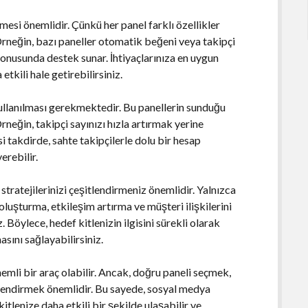
esi önemlidir. Çünkü her panel farklı özellikler
 Örneğin, bazı paneller otomatik beğeni veya takipçi
konusunda destek sunar. İhtiyaçlarınıza en uygun
etkili hale getirebilirsiniz.
kullanılması gerekmektedir. Bu panellerin sunduğu
neğin, takipçi sayınızı hızla artırmak yerine
i takdirde, sahte takipçilerle dolu bir hesap
erebilir.
stratejilerinizi çeşitlendirmeniz önemlidir. Yalnızca
luşturma, etkileşim artırma ve müşteri ilişkilerini
. Böylece, hedef kitlenizin ilgisini sürekli olarak
asını sağlayabilirsiniz.
emli bir araç olabilir. Ancak, doğru paneli seçmek,
itlendirmek önemlidir. Bu sayede, sosyal medya
kitlenize daha etkili bir şekilde ulaşabilir ve