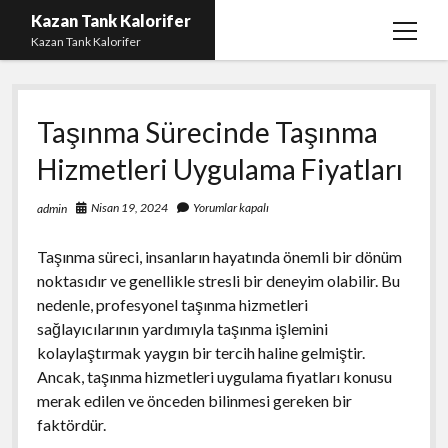
Kazan Tank Kalorifer
menüy
Kazan Tank Kalorifer
aç
Igtv Beğeni Çoğaltma
Taşınma Sürecinde Taşınma
Liste
Hizmetleri Uygulama Fiyatları
Sayfa Listesi
Spotify Dinlenme Yükseltme Hilesi
Nisan 19, 2024
Yorumlar kapalı
admin
Spotify Takipçi Hilesi Şifresiz
Taşınma süreci, insanların hayatında önemli bir dönüm
Twitter Gizli Hesap Yorumları
noktasıdır ve genellikle stresli bir deneyim olabilir. Bu
nedenle, profesyonel taşınma hizmetleri
sağlayıcılarının yardımıyla taşınma işlemini
kolaylaştırmak yaygın bir tercih haline gelmiştir.
Ancak, taşınma hizmetleri uygulama fiyatları konusu
merak edilen ve önceden bilinmesi gereken bir
faktördür.