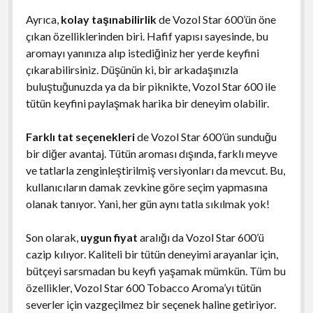
Ayrıca,
kolay taşınabilirlik
de Vozol Star 600’ün öne
çıkan özelliklerinden biri. Hafif yapısı sayesinde, bu
aromayı yanınıza alıp istediğiniz her yerde keyfini
çıkarabilirsiniz. Düşünün ki, bir arkadaşınızla
buluştuğunuzda ya da bir piknikte, Vozol Star 600 ile
tütün keyfini paylaşmak harika bir deneyim olabilir.
Farklı tat seçenekleri
de Vozol Star 600’ün sunduğu
bir diğer avantaj. Tütün aroması dışında, farklı meyve
ve tatlarla zenginleştirilmiş versiyonları da mevcut. Bu,
kullanıcıların damak zevkine göre seçim yapmasına
olanak tanıyor. Yani, her gün aynı tatla sıkılmak yok!
Son olarak,
uygun fiyat
aralığı da Vozol Star 600’ü
cazip kılıyor. Kaliteli bir tütün deneyimi arayanlar için,
bütçeyi sarsmadan bu keyfi yaşamak mümkün. Tüm bu
özellikler, Vozol Star 600 Tobacco Aroma’yı tütün
severler için vazgeçilmez bir seçenek haline getiriyor.