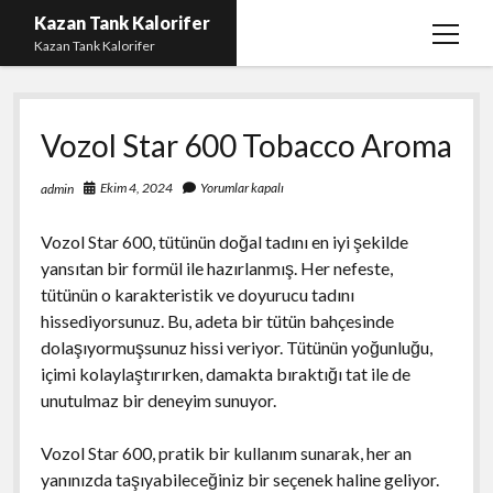
Kazan Tank Kalorifer
menüy
Kazan Tank Kalorifer
aç
Igtv Beğeni Çoğaltma
Vozol Star 600 Tobacco Aroma
Liste
Sayfa Listesi
Ekim 4, 2024
Yorumlar kapalı
admin
Spotify Dinlenme Yükseltme Hilesi
Vozol Star 600, tütünün doğal tadını en iyi şekilde
Spotify Takipçi Hilesi Şifresiz
yansıtan bir formül ile hazırlanmış. Her nefeste,
tütünün o karakteristik ve doyurucu tadını
Twitter Gizli Hesap Yorumları
hissediyorsunuz. Bu, adeta bir tütün bahçesinde
dolaşıyormuşsunuz hissi veriyor. Tütünün yoğunluğu,
içimi kolaylaştırırken, damakta bıraktığı tat ile de
unutulmaz bir deneyim sunuyor.
Vozol Star 600, pratik bir kullanım sunarak, her an
yanınızda taşıyabileceğiniz bir seçenek haline geliyor.