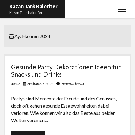
Kazan Tank Kalorifer
menüy
Kazan Tank Kalorifer
aç
Igtv Beğeni Çoğaltma
Ay:
Haziran 2024
Liste
Sayfa Listesi
Spotify Dinlenme Yükseltme Hilesi
Gesunde Party Dekorationen Ideen für
Spotify Takipçi Hilesi Şifresiz
Snacks und Drinks
Twitter Gizli Hesap Yorumları
Haziran 30, 2024
Yorumlar kapalı
admin
Partys sind Momente der Freude und des Genusses,
doch oft gehen gesunde Essgewohnheiten dabei
verloren. Wie können wir also das Beste aus beiden
Welten vereinen:…