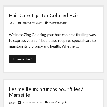
Antrenörler
Hair Care Tips for Colored Hair
Haziran 28, 2024
Yorumlar kapalı
admin
WellnessZing Coloring your hair can be a thrilling way
to express yourself, but it also requires special care to
maintain its vibrancy and health. Whether…
Hair
Devamını Oku
Care
Tips
for
Colored
Hair
Les meilleurs brunchs pour filles à
Marseille
Haziran 26, 2024
Yorumlar kapalı
admin