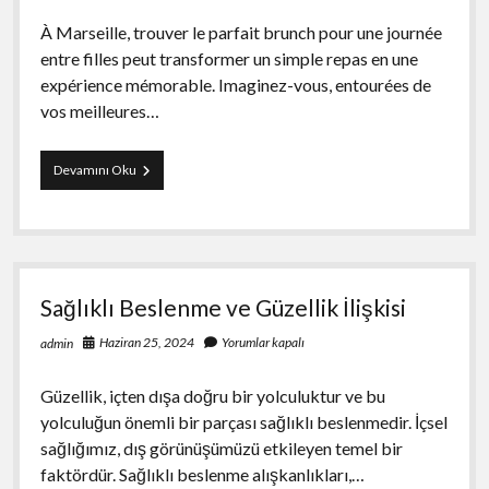
À Marseille, trouver le parfait brunch pour une journée
entre filles peut transformer un simple repas en une
expérience mémorable. Imaginez-vous, entourées de
vos meilleures…
Les
Devamını Oku
meilleurs
brunchs
pour
filles
à
Marseille
Sağlıklı Beslenme ve Güzellik İlişkisi
Haziran 25, 2024
Yorumlar kapalı
admin
Güzellik, içten dışa doğru bir yolculuktur ve bu
yolculuğun önemli bir parçası sağlıklı beslenmedir. İçsel
sağlığımız, dış görünüşümüzü etkileyen temel bir
faktördür. Sağlıklı beslenme alışkanlıkları,…