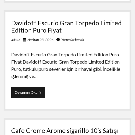
Super
Slim
Sigara
Satış
Davidoff Escurio Gran Torpedo Limited
Edition Puro Fiyat
Haziran 23, 2024
Yorumlar kapalı
admin
Davidoff Escurio Gran Torpedo Limited Edition Puro
Fiyat Davidoff Escurio Gran Torpedo Limited Edition
Puro, tutkulu puro severler için bir hayal gibi. İncelikle
işlenmiş ve…
Davidoff
Devamını Oku
Escurio
Gran
Torpedo
Limited
Edition
Puro
Cafe Creme Arome sigarillo 10’s Satışı
Fiyat