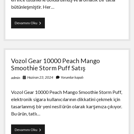
bütünleşmiştir. Her…
Cafe
Devamını Oku
Creme
Arome
sigarillo
10’s
Satışı
Vozol Gear 10000 Peach Mango
Smoothie Storm Puff Satış
Haziran 23, 2024
Yorumlar kapalı
admin
Vozol Gear 10000 Peach Mango Smoothie Storm Puff,
elektronik sigara kullanıcılarının dikkatini çekmek için
tasarlanmış bir yeni nesil ürün olarak karşımıza çıkıyor.
Bu ürün, tatlı…
Vozol
Devamını Oku