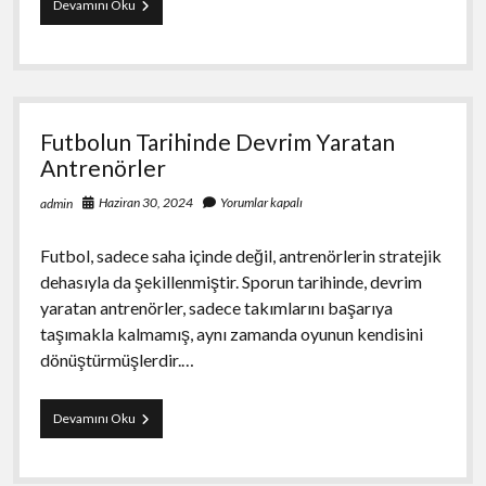
Gesunde
Devamını Oku
Party
Dekorationen
Ideen
für
Snacks
und
Futbolun Tarihinde Devrim Yaratan
Drinks
Antrenörler
Haziran 30, 2024
Yorumlar kapalı
admin
Futbol, sadece saha içinde değil, antrenörlerin stratejik
dehasıyla da şekillenmiştir. Sporun tarihinde, devrim
yaratan antrenörler, sadece takımlarını başarıya
taşımakla kalmamış, aynı zamanda oyunun kendisini
dönüştürmüşlerdir.…
Futbolun
Devamını Oku
Tarihinde
Devrim
Yaratan