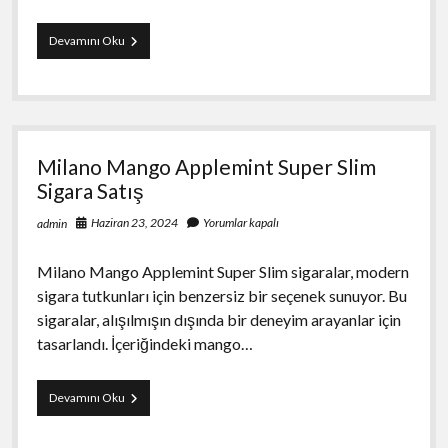
Sağlıklı
Devamını Oku
Beslenme
ve
Güzellik
İlişkisi
Milano Mango Applemint Super Slim
Sigara Satış
Haziran 23, 2024
Yorumlar kapalı
admin
Milano Mango Applemint Super Slim sigaralar, modern
sigara tutkunları için benzersiz bir seçenek sunuyor. Bu
sigaralar, alışılmışın dışında bir deneyim arayanlar için
tasarlandı. İçeriğindeki mango…
Milano
Devamını Oku
Mango
Applemint