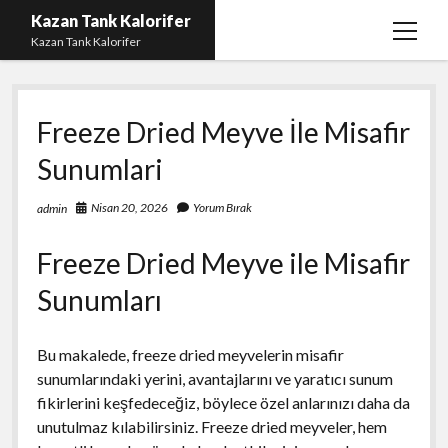
Kazan Tank Kalorifer
menüy
Kazan Tank Kalorifer
aç
Igtv Beğeni Çoğaltma
Freeze Dried Meyve İle Misafir
Liste
Sunumlari
Sayfa Listesi
Spotify Dinlenme Yükseltme Hilesi
Nisan 20, 2026
Yorum Bırak
admin
Spotify Takipçi Hilesi Şifresiz
Freeze Dried Meyve ile Misafir
Twitter Gizli Hesap Yorumları
Sunumları
Bu makalede, freeze dried meyvelerin misafir
sunumlarındaki yerini, avantajlarını ve yaratıcı sunum
fikirlerini keşfedeceğiz, böylece özel anlarınızı daha da
unutulmaz kılabilirsiniz. Freeze dried meyveler, hem