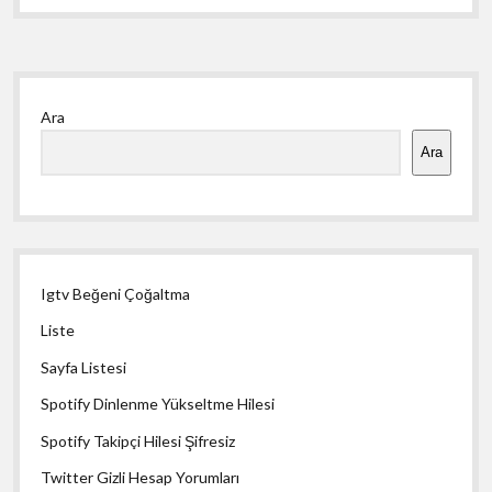
Yan
Ara
Menü
Ara
Igtv Beğeni Çoğaltma
Liste
Sayfa Listesi
Spotify Dinlenme Yükseltme Hilesi
Spotify Takipçi Hilesi Şifresiz
Twitter Gizli Hesap Yorumları