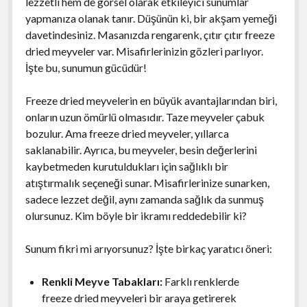
lezzetli hem de görsel olarak etkileyici sunumlar
yapmanıza olanak tanır. Düşünün ki, bir akşam yemeği
davetindesiniz. Masanızda rengarenk, çıtır çıtır freeze
dried meyveler var. Misafirlerinizin gözleri parlıyor.
İşte bu, sunumun gücüdür!
Freeze dried meyvelerin en büyük avantajlarından biri,
onların uzun ömürlü olmasıdır. Taze meyveler çabuk
bozulur. Ama freeze dried meyveler, yıllarca
saklanabilir. Ayrıca, bu meyveler, besin değerlerini
kaybetmeden kurutuldukları için sağlıklı bir
atıştırmalık seçeneği sunar. Misafirlerinize sunarken,
sadece lezzet değil, aynı zamanda sağlık da sunmuş
olursunuz. Kim böyle bir ikramı reddedebilir ki?
Sunum fikri mi arıyorsunuz? İşte birkaç yaratıcı öneri:
Renkli Meyve Tabakları:
Farklı renklerde
freeze dried meyveleri bir araya getirerek