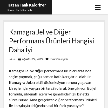
Kazan Tank Kalorifer
menüy
Kazan Tank Kalorifer
aç
Igtv Beğeni Çoğaltma
Kamagra Jel ve Diğer
Liste
Performans Ürünleri Hangisi
Sayfa Listesi
Daha İyi
Spotify Dinlenme Yükseltme Hilesi
Spotify Takipçi Hilesi Şifresiz
Ağustos 24, 2024
Yorumlar kapalı
admin
Twitter Gizli Hesap Yorumları
Kamagra Jel ve diğer performans ürünleri arasında
seçim yapmak, çoğu zaman kafa karıştırıcı olabilir.
Kamagra Jel
, erektil disfonksiyon sorunu yaşayan
bireyler için yaygın bir tercih olarak öne çıkıyor. Bu jel
formülü, sildenafil içerir ve genellikle hızlı bir etki
süresi sunar. Ama gerçekten diğer performans ürünleri
ile karşılaştırıldığında nasıl bir fark yaratıyor?