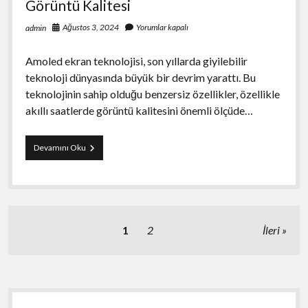
Görüntü Kalitesi
Ağustos 3, 2024
Yorumlar kapalı
admin
Amoled ekran teknolojisi, son yıllarda giyilebilir
teknoloji dünyasında büyük bir devrim yarattı. Bu
teknolojinin sahip olduğu benzersiz özellikler, özellikle
akıllı saatlerde görüntü kalitesini önemli ölçüde…
Amoled
Devamını Oku
Ekranlı
Saatlerin
Sağladığı
Görüntü
Kalitesi
Yazı
1
2
İleri
sayfalaması
Yan