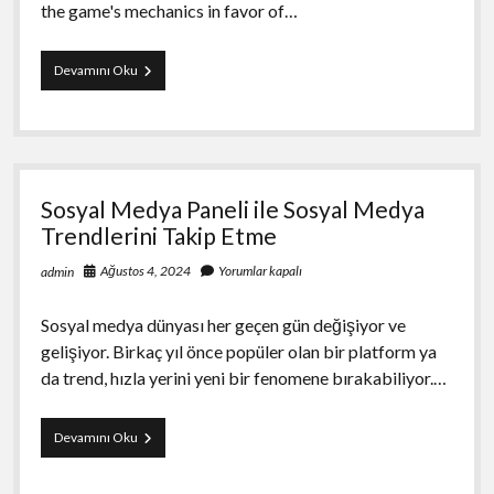
the game's mechanics in favor of…
The
Devamını Oku
Role
of
Cheats
in
Escape
from
Sosyal Medya Paneli ile Sosyal Medya
Tarkovs
Player
Trendlerini Takip Etme
Base
Ağustos 4, 2024
Yorumlar kapalı
admin
Sosyal medya dünyası her geçen gün değişiyor ve
gelişiyor. Birkaç yıl önce popüler olan bir platform ya
da trend, hızla yerini yeni bir fenomene bırakabiliyor.…
Sosyal
Devamını Oku
Medya
Paneli