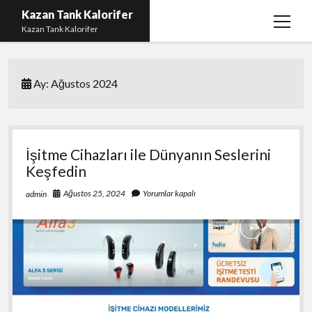
Kazan Tank Kalorifer
menüy
Kazan Tank Kalorifer
aç
Igtv Beğeni Çoğaltma
Ay:
Ağustos 2024
Liste
Sayfa Listesi
Spotify Dinlenme Yükseltme Hilesi
İşitme Cihazları ile Dünyanın Seslerini
Spotify Takipçi Hilesi Şifresiz
Keşfedin
Twitter Gizli Hesap Yorumları
Ağustos 25, 2024
Yorumlar kapalı
admin