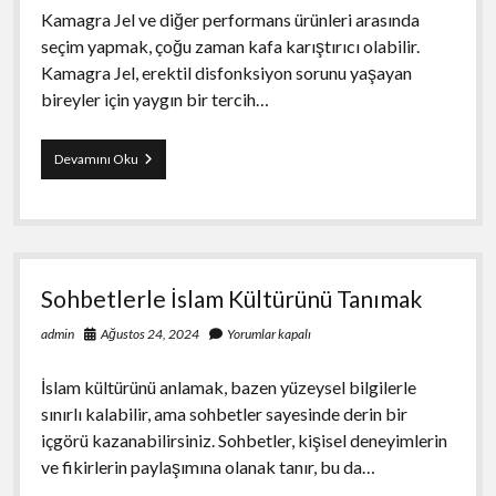
Kamagra Jel ve diğer performans ürünleri arasında
seçim yapmak, çoğu zaman kafa karıştırıcı olabilir.
Kamagra Jel, erektil disfonksiyon sorunu yaşayan
bireyler için yaygın bir tercih…
Kamagra
Devamını Oku
Jel
ve
Diğer
Performans
Ürünleri
Hangisi
Sohbetlerle İslam Kültürünü Tanımak
Daha
İyi
Ağustos 24, 2024
Yorumlar kapalı
admin
İslam kültürünü anlamak, bazen yüzeysel bilgilerle
sınırlı kalabilir, ama sohbetler sayesinde derin bir
içgörü kazanabilirsiniz. Sohbetler, kişisel deneyimlerin
ve fikirlerin paylaşımına olanak tanır, bu da…