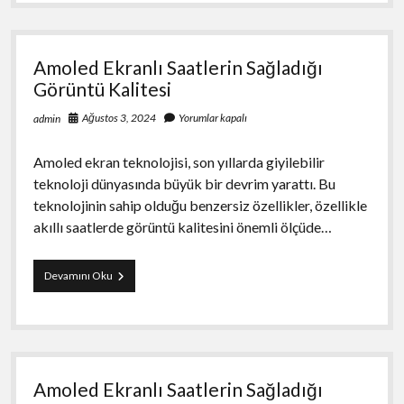
ile
Sosyal
Medya
Trendlerini
Amoled Ekranlı Saatlerin Sağladığı
Takip
Etme
Görüntü Kalitesi
Ağustos 3, 2024
Yorumlar kapalı
admin
Amoled ekran teknolojisi, son yıllarda giyilebilir
teknoloji dünyasında büyük bir devrim yarattı. Bu
teknolojinin sahip olduğu benzersiz özellikler, özellikle
akıllı saatlerde görüntü kalitesini önemli ölçüde…
Amoled
Devamını Oku
Ekranlı
Saatlerin
Sağladığı
Görüntü
Kalitesi
Amoled Ekranlı Saatlerin Sağladığı