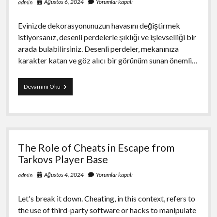
Ağustos 6, 2024
Yorumlar kapalı
admin
Evinizde dekorasyonunuzun havasını değiştirmek
istiyorsanız, desenli perdelerle şıklığı ve işlevselliği bir
arada bulabilirsiniz. Desenli perdeler, mekanınıza
karakter katan ve göz alıcı bir görünüm sunan önemli…
Desenli
Devamını Oku
Perde
Modelleri
ve
Kullanım
Alanları
The Role of Cheats in Escape from
Tarkovs Player Base
Ağustos 4, 2024
Yorumlar kapalı
admin
Let's break it down. Cheating, in this context, refers to
the use of third-party software or hacks to manipulate