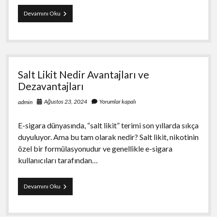
Sohbetlerle
Devamını Oku
İslam
Kültürünü
Tanımak
Salt Likit Nedir Avantajları ve
Dezavantajları
Ağustos 23, 2024
Yorumlar kapalı
admin
E-sigara dünyasında, “salt likit” terimi son yıllarda sıkça
duyuluyor. Ama bu tam olarak nedir? Salt likit, nikotinin
özel bir formülasyonudur ve genellikle e-sigara
kullanıcıları tarafından…
Salt
Devamını Oku
Likit
Nedir
Avantajları