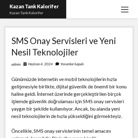
Kazan Tank Kalorifer
menüy
Kazan Tank Kalorifer
aç
Igtv Beğeni Çoğaltma
SMS Onay Servisleri ve Yeni
Liste
Nesil Teknolojiler
Sayfa Listesi
Spotify Dinlenme Yükseltme Hilesi
Haziran 4, 2024
Yorumlar kapalı
admin
Spotify Takipçi Hilesi Şifresiz
Günümüzde internetin ve mobil teknolojilerin hızla
Twitter Gizli Hesap Yorumları
gelişmesiyle birlikte, dijital güvenlik de önemli bir konu
haline geldi. İnternet üzerinde gerçekleştirilen birçok
işlemde güvenlik doğrulaması için SMS onay servisleri
yaygın bir şekilde kullanılıyor. Ancak, bu alanda yeni
nesil teknolojilerin de hızla yükseldiğini görmekteyiz.
Öncelikle, SMS onay servislerinin temel amacını