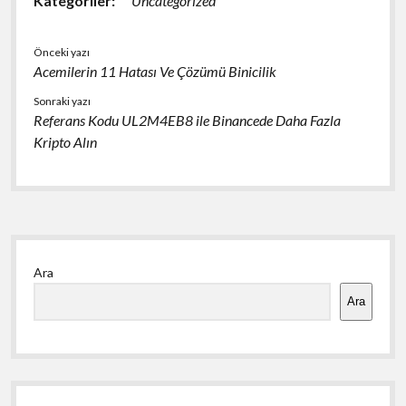
Kategoriler:
Uncategorized
Önceki yazı
Acemilerin 11 Hatası Ve Çözümü Binicilik
Sonraki yazı
Referans Kodu UL2M4EB8 ile Binancede Daha Fazla
Kripto Alın
Yan
Ara
Menü
Ara