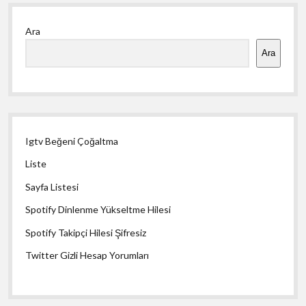
Yan
Ara
Menü
Ara
Igtv Beğeni Çoğaltma
Liste
Sayfa Listesi
Spotify Dinlenme Yükseltme Hilesi
Spotify Takipçi Hilesi Şifresiz
Twitter Gizli Hesap Yorumları