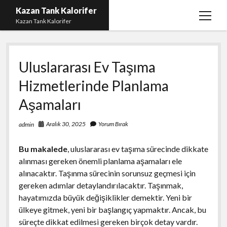
Kazan Tank Kalorifer
menüy
Kazan Tank Kalorifer
aç
Igtv Beğeni Çoğaltma
Uluslararası Ev Taşıma
Liste
Hizmetlerinde Planlama
Sayfa Listesi
Aşamaları
Spotify Dinlenme Yükseltme Hilesi
Spotify Takipçi Hilesi Şifresiz
Aralık 30, 2025
Yorum Bırak
admin
Twitter Gizli Hesap Yorumları
Bu makalede
, uluslararası ev taşıma sürecinde dikkate
alınması gereken önemli planlama aşamaları ele
alınacaktır. Taşınma sürecinin sorunsuz geçmesi için
gereken adımlar detaylandırılacaktır. Taşınmak,
hayatımızda büyük değişiklikler demektir. Yeni bir
ülkeye gitmek, yeni bir başlangıç yapmaktır. Ancak, bu
süreçte dikkat edilmesi gereken birçok detay vardır.